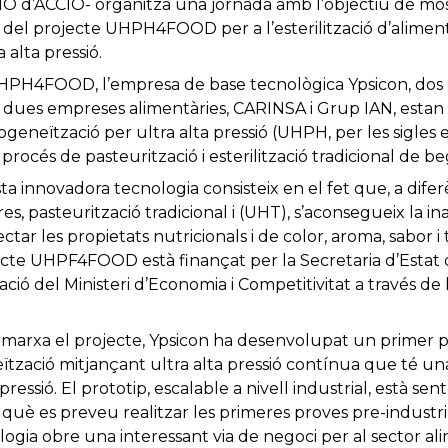
IO d’ACCIÓ- organitza una jornada amb l’objectiu de mos
del projecte UHPH4FOOD per a l’esterilització d’aliment
alta pressió.
HPH4FOOD, l’empresa de base tecnològica Ypsicon, dos ce
 i dues empreses alimentàries, CARINSA i Grup IAN, est
eneïtzació per ultra alta pressió (UHPH, per les sigles 
procés de pasteurització i esterilització tradicional de be
a innovadora tecnologia consisteix en el fet que, a difer
s, pasteurització tradicional i (UHT), s’aconsegueix la ina
tar les propietats nutricionals i de color, aroma, sabor 
ecte UHPF4FOOD està finançat per la Secretaria d’Estat d
ó del Ministeri d’Economia i Competitivitat a través de 
marxa el projecte, Ypsicon ha desenvolupat un primer pr
eïtzació mitjançant ultra alta pressió contínua que té un
pressió. El prototip, escalable a nivell industrial, està se
 què es preveu realitzar les primeres proves pre-industrial
logia obre una interessant via de negoci per al sector ali