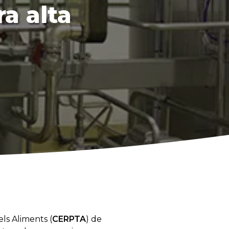
a alta
ls Aliments (
CERPTA
) de