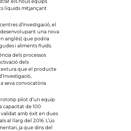
trar els nous equips
s líquids mitjançant
ntres d’investigació, el
an desenvolupant una nova
en anglès) que podria
gudes i aliments fluids.
ència dels processos
ctivació dels
i textura que el producte
’Investigació,
la seva convocatòria
ototip pilot d’un equip
a capacitat de 100
nt validat amb èxit en dues
s al llarg del 2016. L’ús
mentari, ja que dins del