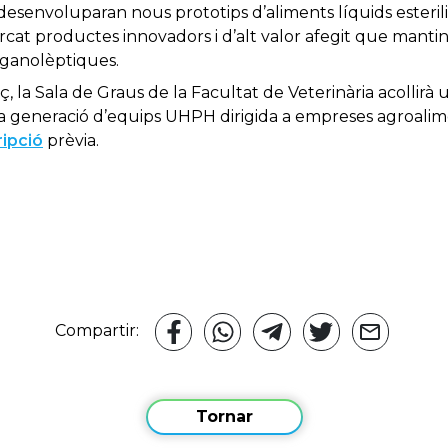
envoluparan nous prototips d’aliments líquids esterili
cat productes innovadors i d’alt valor afegit que mantin
organolèptiques.
ç, la Sala de Graus de la Facultat de Veterinària acollirà
generació d’equips UHPH dirigida a empreses agroalimentà
ripció
prèvia.
Compartir:
Tornar