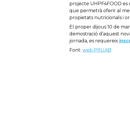
projecte UHPF4FOOD es des
que permetrà oferir al mer
propietats nutricionals i 
El proper dijous 10 de mar
demostració d’aquest nova 
jornada, es requereix
insc
Font:
web PRUAB