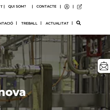
|
QUI SOM?
|
CONTACTE
|
|
STELLANO
NTACIÓ
TREBALL
ACTUALITAT
 nova
s