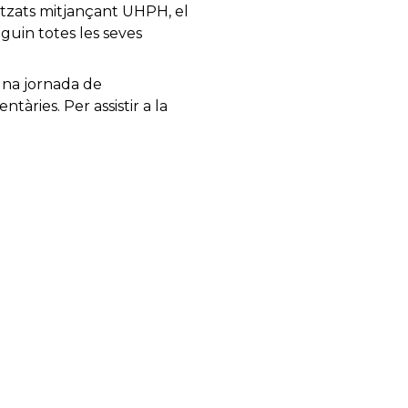
tzats mitjançant UHPH, el
guin totes les seves
 una jornada de
ries. Per assistir a la