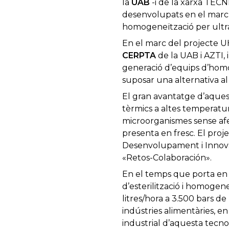
la
UAB
-i de la xarxa TECN
desenvolupats en el marc 
homogeneïtzació per ultra 
En el marc del projecte U
CERPTA
de la UAB i AZTI,
generació d’equips d’homog
suposar una alternativa al 
El gran avantatge d’aquest
tèrmics a altes temperature
microorganismes sense afec
presenta en fresc. El proj
Desenvolupament i Innovaci
«Retos-Colaboración».
En el temps que porta en 
d’esterilització i homogen
litres/hora a 3.500 bars de 
indústries alimentàries, en
industrial d’aquesta tecno