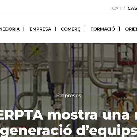
CATALÀ
CA
NEDORIA
EMPRESA
COMERÇ
FORMACIÓ
ORIE
Categories
Empreses
ERPTA mostra una
generació d’equip