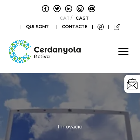
CATALÀ
CASTELLANO
|
QUI SOM?
|
CONTACTE
|
|
Categories
Innovació