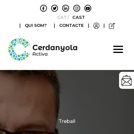
CATALÀ
CASTELLANO
|
QUI SOM?
|
CONTACTE
|
|
Categories
Treball