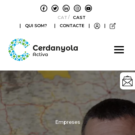
CATALÀ
CASTELLANO
|
QUI SOM?
|
CONTACTE
|
|
Categories
Empreses