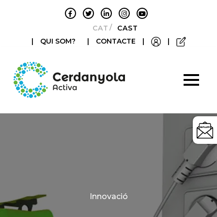
CATALÀ
CASTELLANO
|
QUI SOM?
|
CONTACTE
|
|
Categories
Innovació