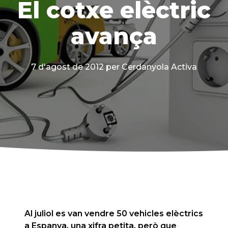
El cotxe elèctric
avança
7 d'agost de 2012
per Cerdanyola Activa
Al juliol es van vendre 50 vehicles elèctrics
a Espanya, una xifra petita, però que