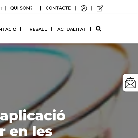
|
QUI SOM?
|
CONTACTE
|
|
STELLANO
NTACIÓ
TREBALL
ACTUALITAT
’aplicació
r en les