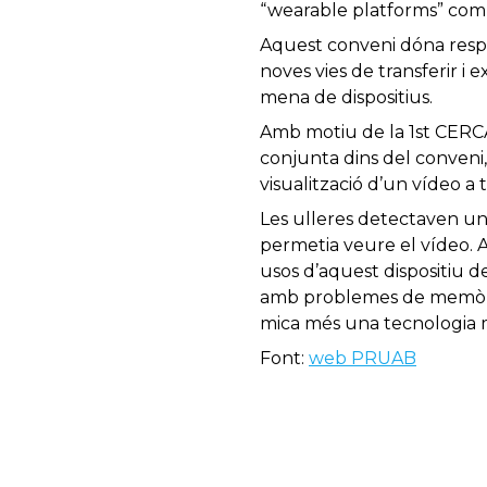
“wearable platforms” com 
Aquest conveni dóna respos
noves vies de transferir i 
mena de dispositius.
Amb motiu de la 1st CERCA 
conjunta dins del conveni,
visualització d’un vídeo a
Les ulleres detectaven un 
permetia veure el vídeo. A
usos d’aquest dispositiu de
amb problemes de memòria.
mica més una tecnologia m
Font:
web PRUAB