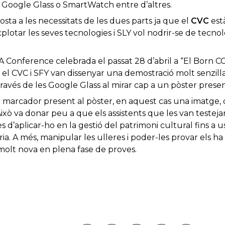
Google Glass o SmartWatch entre d’altres.
ta a les necessitats de les dues parts ja que el
CVC
està
explotar les seves tecnologies i SLY vol nodrir-se de tecno
Conference celebrada el passat 28 d’abril a “El Born CC
 el CVC i SFY van dissenyar una demostració molt senzilla
 través de les Google Glass al mirar cap a un pòster prese
marcador present al pòster, en aquest cas una imatge, qu
ixò va donar peu a que els assistents que les van testeja
s d’aplicar-ho en la gestió del patrimoni cultural fins a 
 A més, manipular les ulleres i poder-les provar els h
olt nova en plena fase de proves.