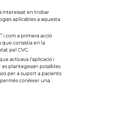
 interessat en trobar
logies aplicables a aquesta
” i com a primera acció
 que consistia en la
ntat pel CVC.
e activava l’aplicació i
r es plantegessin possibles
usos per a suport a pacients
a permès conèixer una