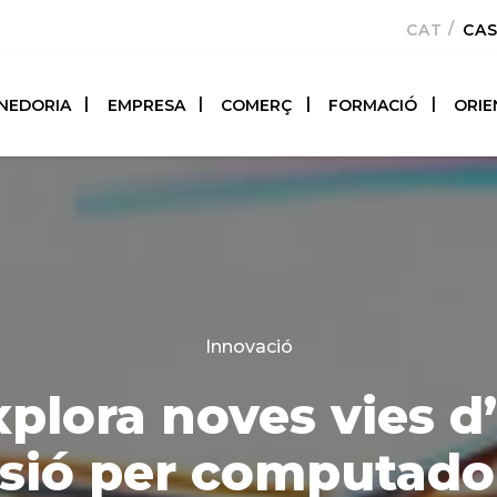
CATALÀ
CA
NEDORIA
EMPRESA
COMERÇ
FORMACIÓ
ORIE
Categories
Innovació
plora noves vies d
isió per computado