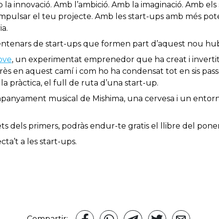
b la innovació. Amb l’ambició. Amb la imaginació. Amb els
impulsar el teu projecte. Amb les start-ups amb més pote
ia.
centenars de start-ups que formen part d’aquest nou hu
ove
, un experimentat emprenedor que ha creat i invertit
ès en aquest camí i com ho ha condensat tot en sis passos, 
la pràctica, el full de ruta d’una start-up.
ompanyament musical de Mishima, una cervesa i un ento
i ets dels primers, podràs endur-te gratis el llibre del pone
a’t a les start-ups.
Compartir: