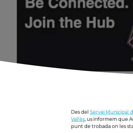
Des del
Servei Municipal 
Vallès
, us informem que AC
punt de trobada on les st