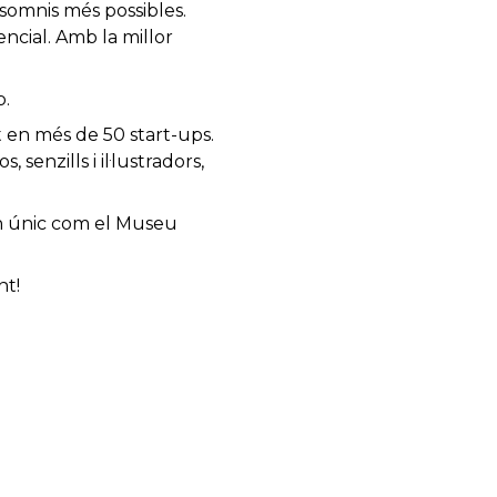
 somnis més possibles.
ncial. Amb la millor
b.
 en més de 50 start-ups.
senzills i il·lustradors,
rn únic com el Museu
nt!