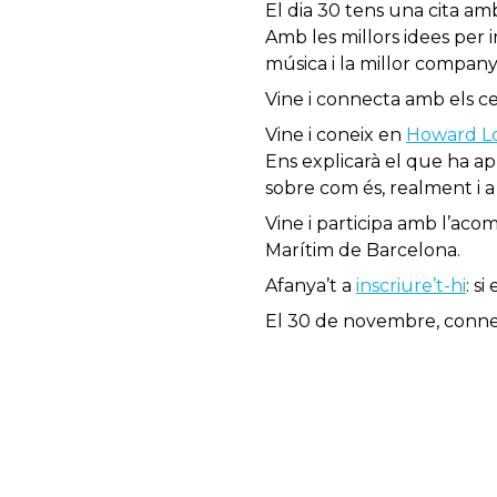
El dia 30 tens una cita am
Amb les millors idees per 
música i la millor company
Vine i connecta amb els 
Vine i coneix en
Howard L
Ens explicarà el que ha apr
sobre com és, realment i a 
Vine i participa amb l’ac
Marítim de Barcelona.
Afanya’t a
inscriure’t-hi
: s
El 30 de novembre, connect