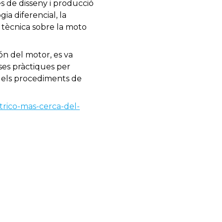
s de disseny i producció
a diferencial, la
ó tècnica sobre la moto
món del motor, es va
rses pràctiques per
t els procediments de
ctrico-mas-cerca-del-