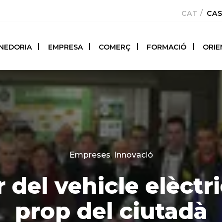
CATALÀ
CA
NEDORIA
EMPRESA
COMERÇ
FORMACIÓ
ORIE
Categories
Empreses
,
Innovació
r del vehicle elèctr
prop del ciutadà