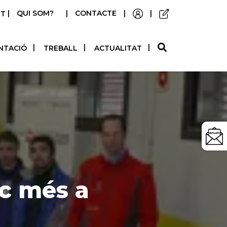
|
QUI SOM?
|
CONTACTE
|
|
STELLANO
NTACIÓ
TREBALL
ACTUALITAT
ic més a