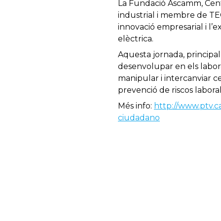
La Fundació Ascamm, Centr
industrial i membre de TE
innovació empresarial i l’e
elèctrica.
Aquesta jornada, principalm
desenvolupar en els laborat
manipular i intercanviar c
prevenció de riscos labora
Més info:
http://www.ptv.c
ciudadano