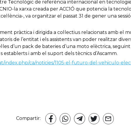
e Tecnològic de referència internacional en tecnologie
CNIO-la xarxa creada per ACC1Ó que potencia la tecnologi
xcel·lència-, va organitzar el passat 31 de gener una sessi
ent pràctica i dirigida a col·lectius relacionats amb el 
oris de l’entitat i els assistents van poder realitzar dive
el·les d’un pack de bateries d’una moto elèctrica, seguin
ls establerts i amb el suport dels tècnics d’Ascamm.
at/index.php/ca/noticies/1105-el-futuro-del-vehiculo-ele
Compartir: