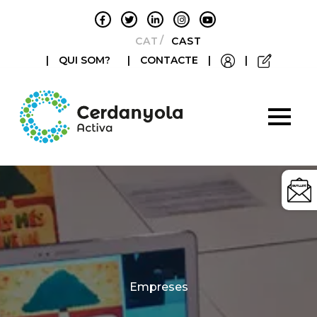
CATALÀ
CASTELLANO
|
QUI SOM?
|
CONTACTE
|
|
Categories
Empreses