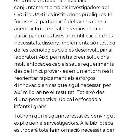
en què la ciutadania treballarà
conjuntament amb els investigadors del
CVC i la UAB i les institucions públiques. El
focus és la participació dels veïns com a
agent actiu i central, i els veïns podran
participar en les fases d’identificació de les
necessitats, disseny, implementació i testeig
de les tecnologies què es desenvolupin al
laboratori. Això permetrà crear solucions
molt enfocades cap als seus requeriments
des de l’inici, provar-les en un entorn real i
reorientar ràpidament els esforços
d’innovació en cas que sigui necessari per
així millorar-ne el resultat. Tot això des
d’una perspectiva lúdica i enfocada a
infants i grans.
Tothom qui hi sigui interessat és benvingut,
expliquen els investigadors. A la biblioteca
es trobarà tota la informació necessària per