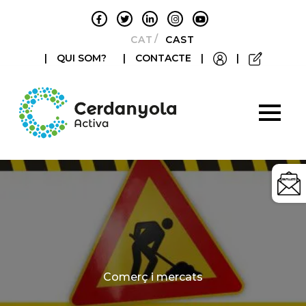
CATALÀ
CASTELLANO
|
QUI SOM?
|
CONTACTE
|
|
Categories
Comerç i mercats