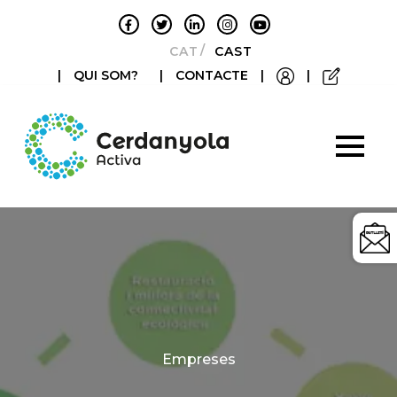
CATALÀ
CASTELLANO
|
QUI SOM?
|
CONTACTE
|
|
Categories
Empreses