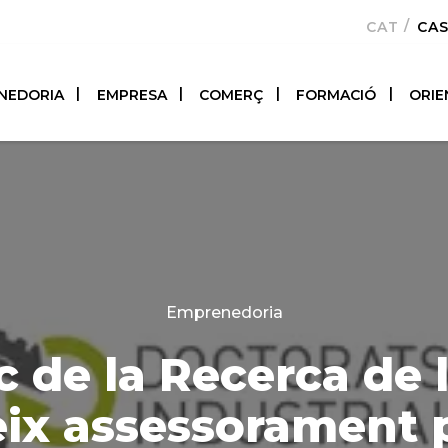
CATALÀ
CA
NEDORIA
EMPRESA
COMERÇ
FORMACIÓ
ORIE
Categories
Emprenedoria
c de la Recerca de
eix assessorament p