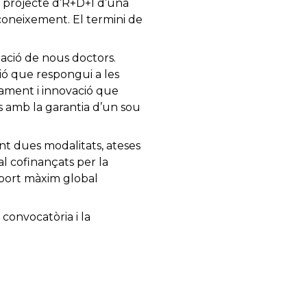
un projecte d’R+D+I d’una
coneixement. El termini de
mació de nous doctors.
ció que respongui a les
upament i innovació que
s amb la garantia d’un sou
t dues modalitats, ateses
al cofinançats per la
import màxim global
convocatòria i la