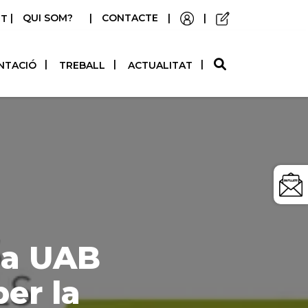
|
QUI SOM?
|
CONTACTE
|
|
STELLANO
NTACIÓ
TREBALL
ACTUALITAT
 la UAB
er la