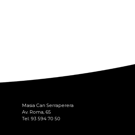
Masia Can Serraperera
Av. Roma, 65
Tel. 93 594 70 50