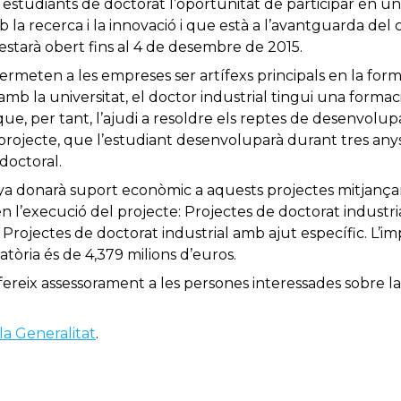
ls estudiants de doctorat l’oportunitat de participar en 
 recerca i la innovació i que està a l’avantguarda del 
s estarà obert fins al 4 de desembre de 2015.
permeten a les empreses ser artífexs principals en la for
 amb la universitat, el doctor industrial tingui una forma
 que, per tant, l’ajudi a resoldre els reptes de desenvol
l projecte, que l’estudiant desenvoluparà durant tres any
 doctoral.
ya donarà suport econòmic a aquests projectes mitjançan
n l’execució del projecte: Projectes de doctorat industri
 Projectes de doctorat industrial amb ajut específic. L’
tòria és de 4,379 milions d’euros.
ereix assessorament a les persones interessades sobre la 
la Generalitat
.