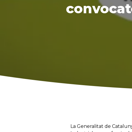
convocatò
La Generalitat de Cataluny