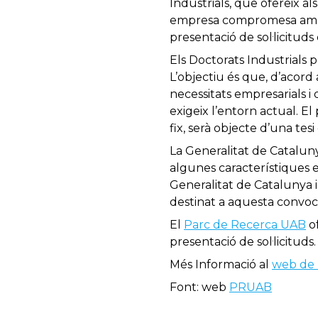
Industrials, que ofereix a
empresa compromesa amb la
presentació de sol·licitud
Els Doctorats Industrials 
L’objectiu és que, d’acord
necessitats empresarials i
exigeix l’entorn actual. E
fix, serà objecte d’una tesi
La Generalitat de Catalun
algunes característiques e
Generalitat de Catalunya i
destinat a aquesta convoca
El
Parc de Recerca UAB
of
presentació de sol·licituds.
Més Informació al
web de 
Font: web
PRUAB