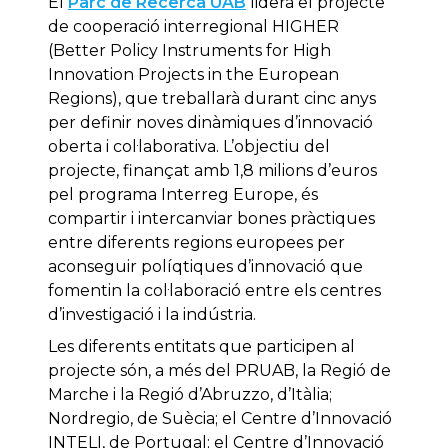
El
Parc de Recerca UAB
lidera el projecte
de cooperació interregional HIGHER
(Better Policy Instruments for High
Innovation Projects in the European
Regions), que treballarà durant cinc anys
per definir noves dinàmiques d’innovació
oberta i col·laborativa. L’objectiu del
projecte, finançat amb 1,8 milions d’euros
pel programa Interreg Europe, és
compartir i intercanviar bones pràctiques
entre diferents regions europees per
aconseguir políqtiques d’innovació que
fomentin la col·laboració entre els centres
d’investigació i la indústria.
Les diferents entitats que participen al
projecte són, a més del PRUAB, la Regió de
Marche i la Regió d’Abruzzo, d’Itàlia;
Nordregio, de Suècia; el Centre d’Innovació
INTELI, de Portugal; el Centre d’Innovació