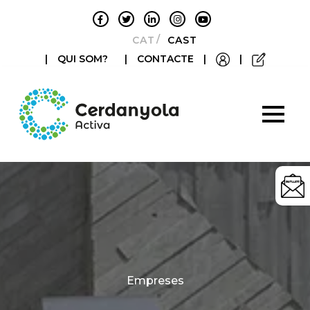
CATALÀ
CASTELLANO
|
QUI SOM?
|
CONTACTE
|
|
Categories
Empreses