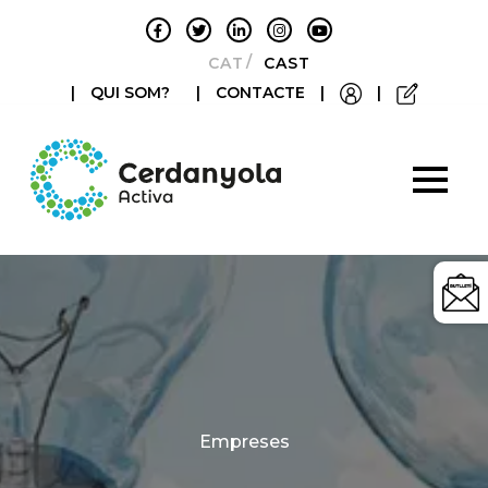
CATALÀ
CASTELLANO
|
QUI SOM?
|
CONTACTE
|
|
Categories
Empreses