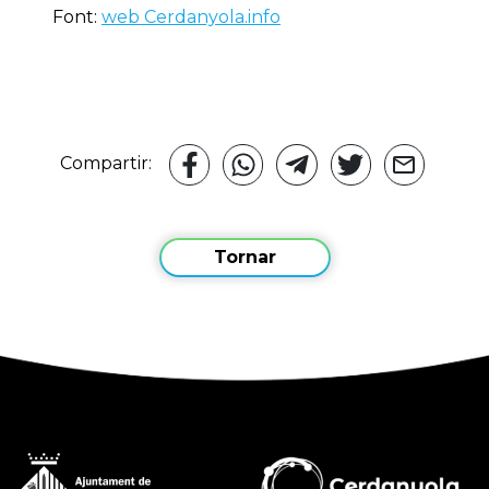
Font:
web Cerdanyola.info
Compartir:
Tornar