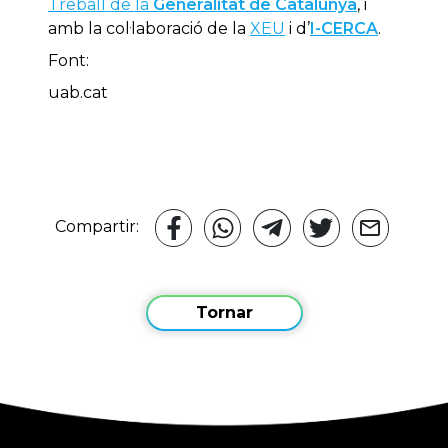
Treball de la
Generalitat de Catalunya
, i
amb la col·laboració de la
XEU
i d’
I-CERCA
.
Font:
uab.cat
Compartir:
Tornar