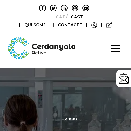
CATALÀ
CASTELLANO
|
QUI SOM?
|
CONTACTE
|
|
Categories
Innovació