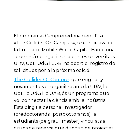
El programa d’emprenedoria científica
«The Collider On Campus», una iniciativa de
la Fundació Mobile World Capital Barcelona
i que està coorganitzada per les universitats
URV, UdL, UdG i UAB, ha obert el registre de
sol·licituds per a la pròxima edició.
The Collider OnCampus
, que enguany
novament es coorganitza amb la URiV, la
UdL, la UdG i la UAB, és un programa que
vol connectar la ciència amb la indústria.
Està dirigit a personal investigador
(predoctorands i postdoctorands) i a
estudiants (de grau i màster) vinculats a
grups de recerca que disposin de projectes