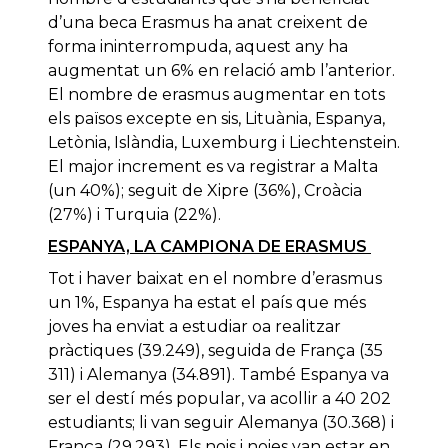
d’una beca Erasmus ha anat creixent de
forma ininterrompuda, aquest any ha
augmentat un 6% en relació amb l’anterior.
El nombre de erasmus augmentar en tots
els països excepte en sis, Lituània, Espanya,
Letònia, Islàndia, Luxemburg i Liechtenstein.
El major increment es va registrar a Malta
(un 40%); seguit de Xipre (36%), Croàcia
(27%) i Turquia (22%).
ESPANYA, LA CAMPIONA DE ERASMUS
Tot i haver baixat en el nombre d’erasmus
un 1%, Espanya ha estat el país que més
joves ha enviat a estudiar oa realitzar
pràctiques (39.249), seguida de França (35
311) i Alemanya (34.891). També Espanya va
ser el destí més popular, va acollir a 40 202
estudiants; li van seguir Alemanya (30.368) i
França (29.293). Els nois i noies van estar en