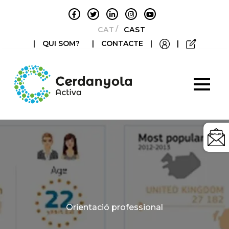
CATALÀ
CASTELLANO
|
QUI SOM?
|
CONTACTE
|
|
Categories
Orientació professional