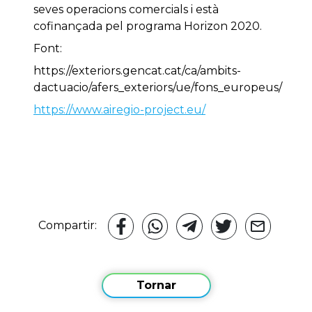
seves operacions comercials i està
cofinançada pel programa Horizon 2020.
Font:
https://exteriors.gencat.cat/ca/ambits-
dactuacio/afers_exteriors/ue/fons_europeus/
https://www.airegio-project.eu/
Compartir:
Tornar