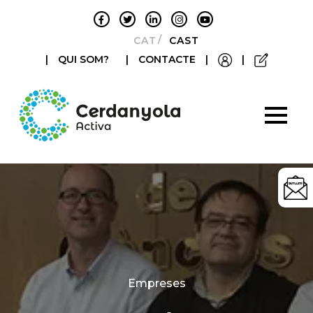
CATALÀ
CASTELLANO
|
QUI SOM?
|
CONTACTE
|
|
Categories
Empreses