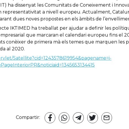
(EIT) ha dissenyat les Comunitats de Coneixement i Innov
 representativitat a nivell europeu. Actualment, Catalun
arant dues noves propostes en els àmbits de l’envelliment
cte IKTIMED ha treballat per ajudar a definir les polítiq
 empresarial que marcaran el calendari europeu fins el 20
nts conèixer de primera mà els temes que marquen les po
da al 2020.
ervlet/Satellite?cid=1243578619954&pagename=i-
geInteriorPR&noticiaid=1345653134415
Compartir: