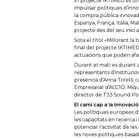
El projecte IKTIMED és u
impulsar polítiques d’innova
la compra pública innovad
Espanya, França, Itàlia, Ma
projecte des del seu inici a
Sota el títol «Millorant la
final del projecte IKTIMED
actuacions que poden afavo
Durant el matí es durant 
representants d’institucio
presència d’Anna Torelli, 
Empresarial d’ACC1Ó; Miqu
director de T33 Sound Pol
El camí cap a la innovaci
Les polítiques europees d
les capacitats en recerca i
potenciar l’activitat de l
les noves polítiques basa