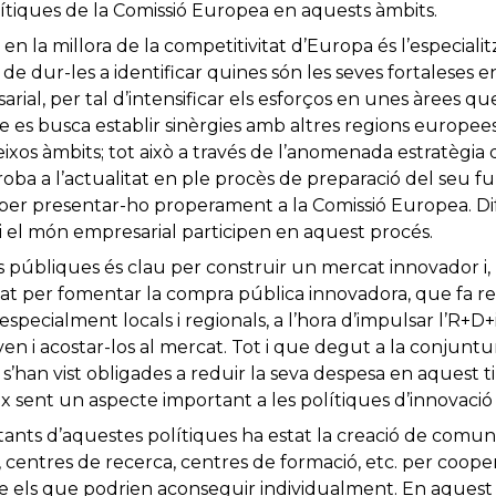
ítiques de la Comissió Europea en aquests àmbits.
n la millora de la competitivitat d’Europa és l’especialit
de dur-les a identificar quines són les seves fortaleses e
al, per tal d’intensificar els esforços en unes àrees qu
que es busca establir sinèrgies amb altres regions europe
eixos àmbits; tot això a través de l’anomenada estratègia d
troba a l’actualitat en ple procès de preparació del seu fu
nt per presentar-ho properament a la Comissió Europea. 
ó i el món empresarial participen en aquest procés.
ns públiques és clau per construir un mercat innovador i, 
t per fomentar la compra pública innovadora, que fa re
specialment locals i regionals, a l’hora d’impulsar l’R+D+i 
iven i acostar-los al mercat. Tot i que degut a la conjunt
s’han vist obligades a reduir la seva despesa en aquest ti
 sent un aspecte important a les polítiques d’innovació 
tants d’aquestes polítiques ha estat la creació de comun
 centres de recerca, centres de formació, etc. per coope
que els que podrien aconseguir individualment. En aquest 