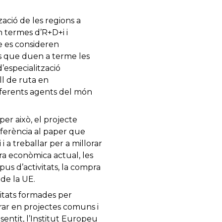
zació de les regions a
n termes d’R+D+i i
e es consideren
es que duen a terme les
’especialització
ll de ruta en
Diferents agents del món
per això, el projecte
ferència al paper que
i a treballar per a millorar
ura econòmica actual, les
pus d’activitats, la compra
de la UE.
itats formades per
rar en projectes comuns i
sentit, l’Institut Europeu