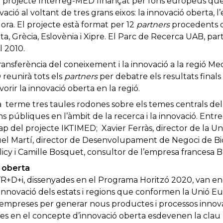
n projecte Interreg-MED finançat per fons europeus que
ció al voltant de tres grans eixos: la innovació oberta, l’es
ora. El projecte està format per 12
partners
procedents d’
lta, Grècia, Eslovènia i Xipre. El Parc de Recerca UAB, pa
l 2010.
 transferència del coneixement i la innovació a la regió Med
 reunirà tots els
partners
per debatre els resultats finals 
rir la innovació oberta en la regió.
a terme tres taules rodones sobre els temes centrals del
ns públiques en l’àmbit de la recerca i la innovació. Entr
cap del projecte IKTIMED; Xavier Ferràs, director de la Un
el Martí, director de Desenvolupament de Negoci de Bio
icy i Camille Bosquet, consultor de l’empresa francesa 
ó oberta
’R+D+i, dissenyades en el Programa Horitzó 2020, van 
 innovació dels estats i regions que conformen la Unió Eur
es empreses per generar nous productes i processos innov
des en el concepte d’innovació oberta esdevenen la clau 