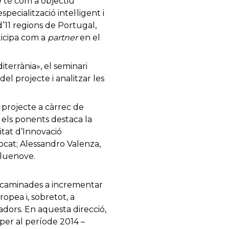
 té com a objectiu
pecialització intel·ligent i
11 regions de Portugal,
rticipa com a
partner
en el
iterrània», el seminari
del projecte i analitzar les
 projecte a càrrec de
e els ponents destaca la
itat d’Innovació
cat; Alessandro Valenza,
Bluenove.
encaminades a incrementar
opea i, sobretot, a
adors. En aquesta direcció,
per al període 2014 –