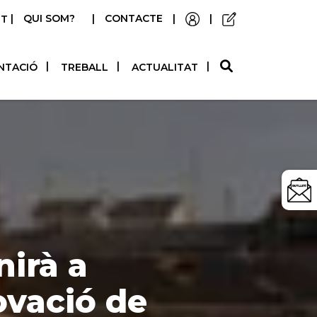
|
QUI SOM?
|
CONTACTE
|
|
STELLANO
NTACIÓ
TREBALL
ACTUALITAT
nirà a
ovació de