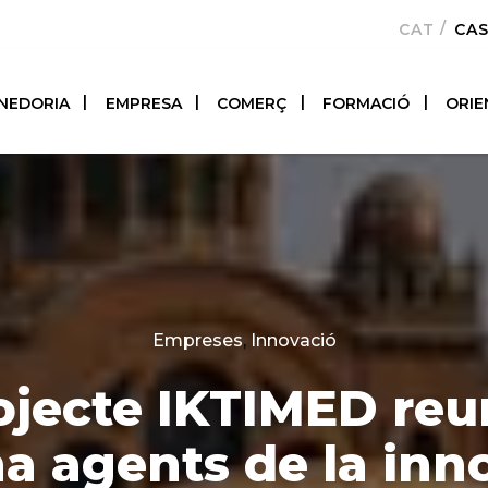
CATALÀ
CA
NEDORIA
EMPRESA
COMERÇ
FORMACIÓ
ORIE
Categories
Empreses
,
Innovació
ojecte IKTIMED reu
a agents de la inn