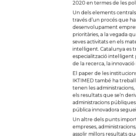
2020 en termes de les pol
Un dels elements centrals e
través d’un procés que ha 
desenvolupament empresari
prioritàries, a la vegada 
seves activitats en els mat
intel·ligent. Catalunya es 
especialització intel·lige
de la recerca, la innovaci
El paper de les institucio
IKTIMED també ha treballa
tenen les administracions, e
els resultats que se’n der
administracions públiques 
pública innovadora segueix
Un altre dels punts impor
empreses, administracions,
assolir millors resultats 