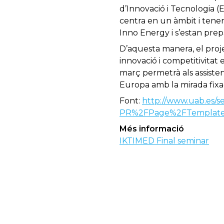
d’Innovació i Tecnologia 
centra en un àmbit i tenen
Inno Energy i s’estan prep
D’aquesta manera, el proje
innovació i competitivitat
març permetrà als assiste
Europa amb la mirada fixa
Font:
http://www.uab.es/s
PR%2FPage%2FTemplatePa
Més informació
IKTIMED Final seminar