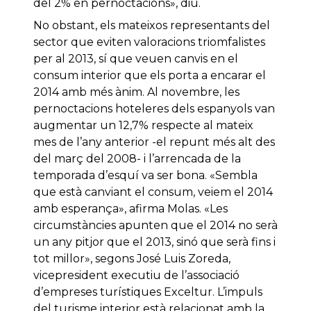
del 2% en pernoctacions», diu.
No obstant, els mateixos representants del
sector que eviten valoracions triomfalistes
per al 2013, sí que veuen canvis en el
consum interior que els porta a encarar el
2014 amb més ànim. Al novembre, les
pernoctacions hoteleres dels espanyols van
augmentar un 12,7% respecte al mateix
mes de l’any anterior -el repunt més alt des
del març del 2008- i l’arrencada de la
temporada d’esquí va ser bona. «Sembla
que està canviant el consum, veiem el 2014
amb esperança», afirma Molas. «Les
circumstàncies apunten que el 2014 no serà
un any pitjor que el 2013, sinó que serà fins i
tot millor», segons José Luis Zoreda,
vicepresident executiu de l’associació
d’empreses turístiques Exceltur. L’impuls
del turisme interior està relacionat amb la