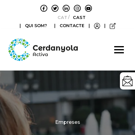
CATALÀ
CASTELLANO
|
QUI SOM?
|
CONTACTE
|
|
Categories
Empreses