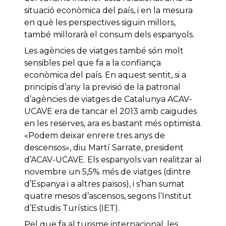
situació econòmica del país, i en la mesura
en què les perspectives siguin millors,
també millorarà el consum dels espanyols.
Les agències de viatges també són molt
sensibles pel que fa a la confiança
econòmica del país. En aquest sentit, si a
principis d’any la previsió de la patronal
d’agències de viatges de Catalunya ACAV-
UCAVE era de tancar el 2013 amb caigudes
en les reserves, ara es bastant més optimista.
«Podem deixar enrere tres anys de
descensos», diu Martí Sarrate, president
d’ACAV-UCAVE. Els espanyols van realitzar al
novembre un 5,5% més de viatges (dintre
d’Espanya i a altres països), i s’han sumat
quatre mesos d’ascensos, segons l’Institut
d’Estudis Turístics (IET).
Pel que fa al turisme internacional, les