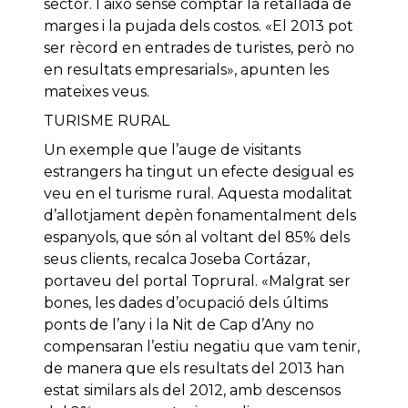
sector. I això sense comptar la retallada de
marges i la pujada dels costos. «El 2013 pot
ser rècord en entrades de turistes, però no
en resultats empresarials», apunten les
mateixes veus.
TURISME RURAL
Un exemple que l’auge de visitants
estrangers ha tingut un efecte desigual es
veu en el turisme rural. Aquesta modalitat
d’allotjament depèn fonamentalment dels
espanyols, que són al voltant del 85% dels
seus clients, recalca Joseba Cortázar,
portaveu del portal Toprural. «Malgrat ser
bones, les dades d’ocupació dels últims
ponts de l’any i la Nit de Cap d’Any no
compensaran l’estiu negatiu que vam tenir,
de manera que els resultats del 2013 han
estat similars als del 2012, amb descensos