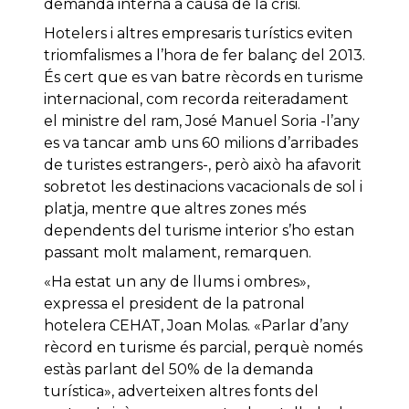
demanda interna a causa de la crisi.
Hotelers i altres empresaris turístics eviten
triomfalismes a l’hora de fer balanç del 2013.
És cert que es van batre rècords en turisme
internacional, com recorda reiteradament
el ministre del ram, José Manuel Soria -l’any
es va tancar amb uns 60 milions d’arribades
de turistes estrangers-, però això ha afavorit
sobretot les destinacions vacacionals de sol i
platja, mentre que altres zones més
dependents del turisme interior s’ho estan
passant molt malament, remarquen.
«Ha estat un any de llums i ombres»,
expressa el president de la patronal
hotelera CEHAT, Joan Molas. «Parlar d’any
rècord en turisme és parcial, perquè només
estàs parlant del 50% de la demanda
turística», adverteixen altres fonts del