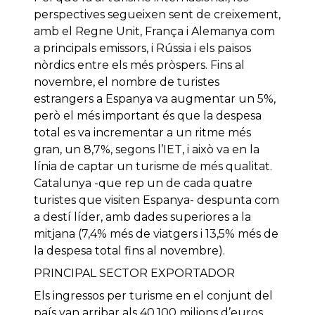
perspectives segueixen sent de creixement,
amb el Regne Unit, França i Alemanya com
a principals emissors, i Rússia i els països
nòrdics entre els més pròspers. Fins al
novembre, el nombre de turistes
estrangers a Espanya va augmentar un 5%,
però el més important és que la despesa
total es va incrementar a un ritme més
gran, un 8,7%, segons l’IET, i això va en la
línia de captar un turisme de més qualitat.
Catalunya -que rep un de cada quatre
turistes que visiten Espanya- despunta com
a destí líder, amb dades superiores a la
mitjana (7,4% més de viatgers i 13,5% més de
la despesa total fins al novembre).
PRINCIPAL SECTOR EXPORTADOR
Els ingressos per turisme en el conjunt del
país van arribar als 40.100 milions d’euros