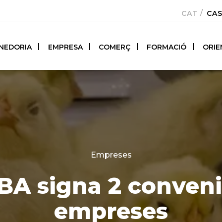
CATALÀ
CA
NEDORIA
EMPRESA
COMERÇ
FORMACIÓ
ORIE
Categories
Empreses
iBA signa 2 conven
empreses