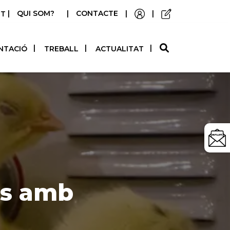
|
QUI SOM?
|
CONTACTE
|
|
STELLANO
NTACIÓ
TREBALL
ACTUALITAT
is amb