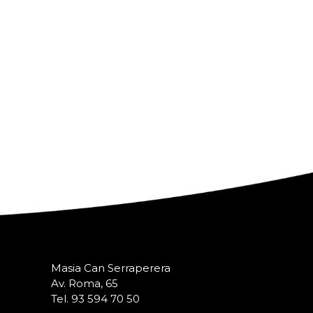
Masia Can Serraperera
Av. Roma, 65
Tel. 93 594 70 50