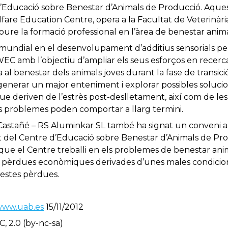
d’Educació sobre Benestar d’Animals de Producció. Aqu
re Education Centre, opera a la Facultat de Veterinàri
moure la formació professional en l’àrea de benestar anima
mundial en el desenvolupament d’additius sensorials per 
EC amb l’objectiu d’ampliar els seus esforços en recerca 
 al benestar dels animals joves durant la fase de transici
 generar un major enteniment i explorar possibles soluci
que deriven de l’estrès post-deslletament, així com de le
problemes poden comportar a llarg termini.
 Castañé – RS Aluminkar SL també ha signat un conveni 
at del Centre d’Educació sobre Benestar d’Animals de Pr
que el Centre treballi en els problemes de benestar anim
es pèrdues econòmiques derivades d’unes males condicions
uestes pèrdues.
ww.uab.es
15/11/2012
C, 2.0 (by-nc-sa)