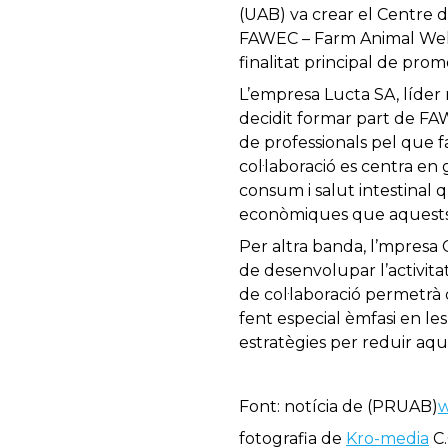
(UAB) va crear el Centre 
FAWEC – Farm Animal Welfa
finalitat principal de pro
L’empresa Lucta SA, líder 
decidit formar part de FAW
de professionals pel que fa
col·laboració es centra en
consum i salut intestinal 
econòmiques que aquests 
Per altra banda, l’mpresa
de desenvolupar l’activit
de col·laboració permetrà 
fent especial èmfasi en l
estratègies per reduir aq
Font: notícia de (PRUAB)
w
fotografia de
Kro-media
C.