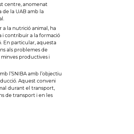
est centre, anomenat
a de la UAB amb la
l.
a la nutrició animal, ha
i contribuir a la formació
ó. En particular, aquesta
ons als problemes de
s minves productives i
amb l’SNIBA amb l’objectiu
oducció. Aquest conveni
al durant el transport,
 de transport i en les