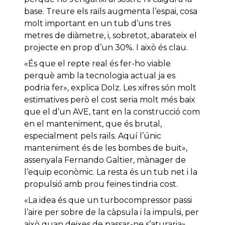
base. Treure els raïls augmenta l’espai, cosa
molt important en un tub d’uns tres
metres de diàmetre, i, sobretot, abarateix el
projecte en prop d’un 30%. I això és clau.
«És que el repte real és fer-ho viable
perquè amb la tecnologia actual ja es
podria fer», explica Dolz. Les xifres són molt
estimatives però el cost seria molt més baix
que el d’un AVE, tant en la construcció com
en el manteniment, que és brutal,
especialment pels raïls. Aquí l’únic
manteniment és de les bombes de buit»,
assenyala Fernando Galtier, mànager de
l’equip econòmic. La resta és un tub net i la
propulsió amb prou feines tindria cost.
«La idea és que un turbocompressor passi
l’aire per sobre de la càpsula i la impulsi, per
això quan deixes de passar-ne s’aturaria»,