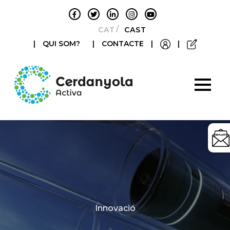
CATALÀ
CASTELLANO
|
QUI SOM?
|
CONTACTE
|
|
Categories
Innovació