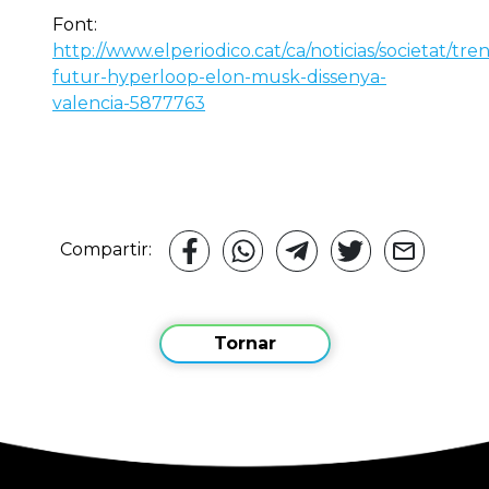
Font:
http://www.elperiodico.cat/ca/noticias/societat/tren
futur-hyperloop-elon-musk-dissenya-
valencia-5877763
Compartir:
Tornar