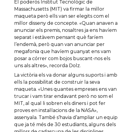
El poderós Institut Tecnològic de
Massachusetts (MIT) va firmar la millor
maqueta però ells van ser elegits com el
millor disseny de concepte. «Quan anaven a
anunciar els premis, nosaltres ja ens havíem
separat i estàvem pensant què faríem
l’endemà, però quan van anunciar per
megafonia que havíem guanyat ens vam
posar a córrer com bojos buscant-nos els
uns als altres», recorda Dolz.
La victòria els va donar alguns suports i amb
ells la possibilitat de construir la seva
maqueta. «Unes quantes empreses ens van
trucar i vam tirar endavant però no som el
MIT, al qual li sobren els diners i pot fer
proves en instal·lacions de la NASA»,
assenyala. També s’havia d’ampliar un equip
que ja té més de 30 estudiants, alguns dels
millors de cadascuna de les disciplines