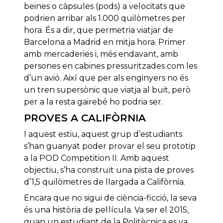
beines o càpsules (pods) a velocitats que
podrien arribar als 1.000 quilòmetres per
hora. És a dir, que permetria viatjar de
Barcelona a Madrid en mitja hora. Primer
amb mercaderies i, més endavant, amb
persones en cabines pressuritzades com les
d’un avió. Així que per als enginyers no és
un tren supersònic que viatja al buit, però
per a la resta gairebé ho podria ser.
PROVES A CALIFÒRNIA
I aquest estiu, aquest grup d’estudiants
s’han guanyat poder provar el seu prototip
a la POD Competition II. Amb aquest
objectiu, s’ha construït una pista de proves
d’1,5 quilòmetres de llargada a Califòrnia.
Encara que no sigui de ciència-ficció, la seva
és una història de pel·lícula. Va ser el 2015,
quan un estudiant de la Politècnica es va