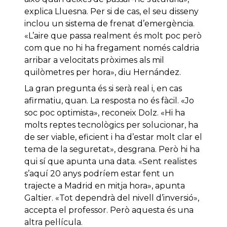
explica Lluesna. Per si de cas, el seu disseny
inclou un sistema de frenat d’emergència.
«L’aire que passa realment és molt poc però
com que no hi ha fregament només caldria
arribar a velocitats pròximes als mil
quilòmetres per hora», diu Hernández.
La gran pregunta és si serà real i, en cas
afirmatiu, quan. La resposta no és fàcil. «Jo
soc poc optimista», reconeix Dolz. «Hi ha
molts reptes tecnològics per solucionar, ha
de ser viable, eficient i ha d’estar molt clar el
tema de la seguretat», desgrana. Però hi ha
qui sí que apunta una data. «Sent realistes
s’aquí 20 anys podríem estar fent un
trajecte a Madrid en mitja hora», apunta
Galtier. «Tot dependrà del nivell d’inversió»,
accepta el professor. Però aquesta és una
altra pel·lícula.