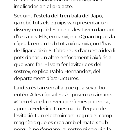
implicades en el projecte.
Seguint l’estela del tren bala del Japó,
gairebé tots els equips van presentar un
disseny en què les beines levitaven damunt
d’uns raïls. Ells, en canvi, no. «Quan fiques la
càpsula en un tub tot això canvia, no t’has
de lligar a això. Si t’abstreus d’aquesta idea li
pots donar un altre enfocament i això és el
que vam fer. El vam fer levitar des del
sostre», explica Pablo Hernández, del
departament d’estructures.
La idea és tan senzilla que qualsevol ho
entén. A les càpsules s’hi posen uns imants.
«Com els de la nevera però més potents»,
apunta Federico Lluesma, de l’equip de
levitació. I un electroimant regula el camp
magnètic que es crea amb el mateix tub
perquè no s’enganxi al sostre ni caigui a la