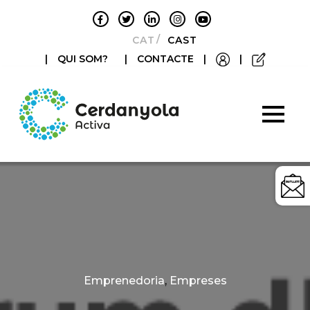
CATALÀ
CASTELLANO
|
QUI SOM?
|
CONTACTE
|
|
Categories
Emprenedoria
,
Empreses