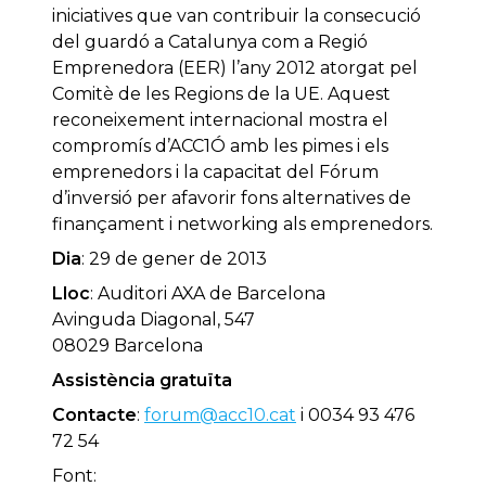
iniciatives que van contribuir la consecució
del guardó a Catalunya com a Regió
Emprenedora (EER) l’any 2012 atorgat pel
Comitè de les Regions de la UE. Aquest
reconeixement internacional mostra el
compromís d’ACC1Ó amb les pimes i els
emprenedors i la capacitat del Fórum
d’inversió per afavorir fons alternatives de
finançament i networking als emprenedors.
Dia
: 29 de gener de 2013
Lloc
: Auditori AXA de Barcelona
Avinguda Diagonal, 547
08029 Barcelona
Assistència gratuïta
Contacte
:
forum@acc10.cat
i 0034 93 476
72 54
Font: