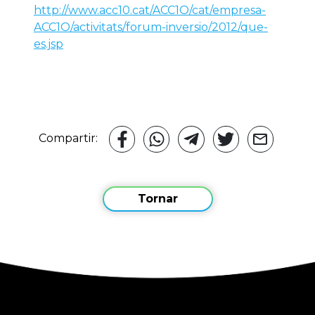
http://www.acc10.cat/ACC1O/cat/empresa-
ACC1O/activitats/forum-inversio/2012/que-
es.jsp
Compartir:
Tornar