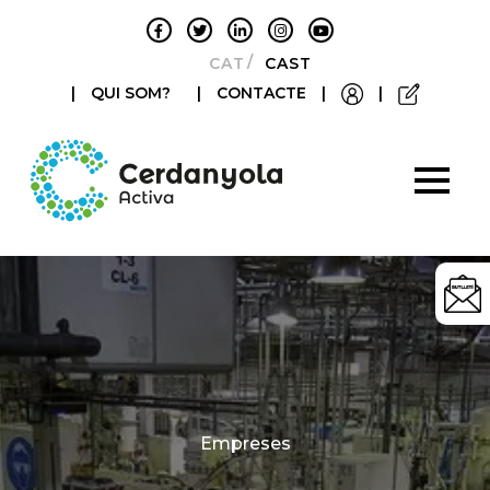
CATALÀ
CASTELLANO
|
QUI SOM?
|
CONTACTE
|
|
Categories
Empreses