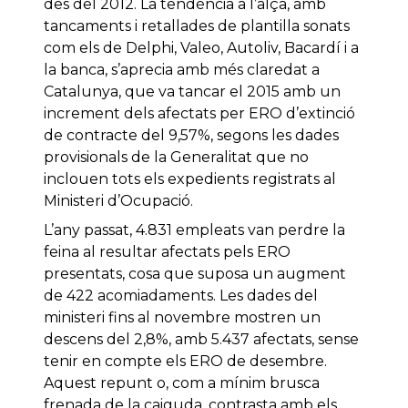
des del 2012. La tendència a l’alça, amb
tancaments i retallades de plantilla sonats
com els de Delphi, Valeo, Autoliv, Bacardí i a
la banca, s’aprecia amb més claredat a
Catalunya, que va tancar el 2015 amb un
increment dels afectats per ERO d’extinció
de contracte del 9,57%, segons les dades
provisionals de la Generalitat que no
inclouen tots els expedients registrats al
Ministeri d’Ocupació.
L’any passat, 4.831 empleats van perdre la
feina al resultar afectats pels ERO
presentats, cosa que suposa un augment
de 422 acomiadaments. Les dades del
ministeri fins al novembre mostren un
descens del 2,8%, amb 5.437 afectats, sense
tenir en compte els ERO de desembre.
Aquest repunt o, com a mínim brusca
frenada de la caiguda, contrasta amb els