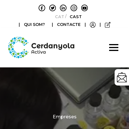
CATALÀ
CASTELLANO
|
QUI SOM?
|
CONTACTE
|
|
Categories
Empreses