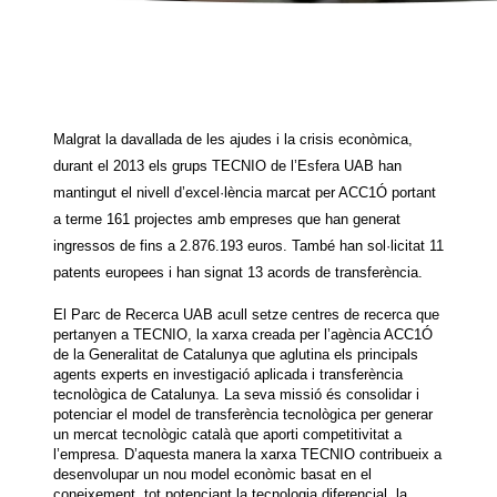
Malgrat la davallada de les ajudes i la crisis econòmica,
durant el 2013 els grups TECNIO de l’Esfera UAB han
mantingut el nivell d’excel·lència marcat per ACC1Ó portant
a terme 161 projectes amb empreses que han generat
ingressos de fins a 2.876.193 euros. També han sol·licitat 11
patents europees i han signat 13 acords de transferència.
El Parc de Recerca UAB acull setze centres de recerca que
pertanyen a TECNIO, la xarxa creada per l’agència ACC1Ó
de la Generalitat de Catalunya que aglutina els principals
agents experts en investigació aplicada i transferència
tecnològica de Catalunya. La seva missió és consolidar i
potenciar el model de transferència tecnològica per generar
un mercat tecnològic català que aporti competitivitat a
l’empresa. D’aquesta manera la xarxa TECNIO contribueix a
desenvolupar un nou model econòmic basat en el
coneixement, tot potenciant la tecnologia diferencial, la