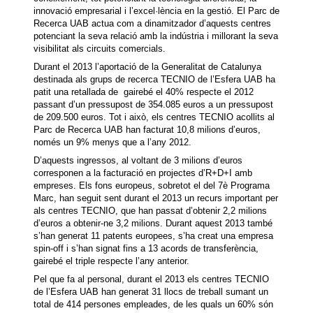
innovació empresarial i l’excel·lència en la gestió. El Parc de
Recerca UAB actua com a dinamitzador d’aquests centres
potenciant la seva relació amb la indústria i millorant la seva
visibilitat als circuits comercials.
Durant el 2013 l’aportació de la Generalitat de Catalunya
destinada als grups de recerca TECNIO de l’Esfera UAB ha
patit una retallada de gairebé el 40% respecte el 2012
passant d’un pressupost de 354.085 euros a un pressupost
de 209.500 euros. Tot i això, els centres TECNIO acollits al
Parc de Recerca UAB han facturat 10,8 milions d’euros,
només un 9% menys que a l’any 2012.
D’aquests ingressos, al voltant de 3 milions d’euros
corresponen a la facturació en projectes d’R+D+I amb
empreses. Els fons europeus, sobretot el del 7è Programa
Marc, han seguit sent durant el 2013 un recurs important per
als centres TECNIO, que han passat d’obtenir 2,2 milions
d’euros a obtenir-ne 3,2 milions. Durant aquest 2013 també
s’han generat 11 patents europees, s’ha creat una empresa
spin-off i s’han signat fins a 13 acords de transferència,
gairebé el triple respecte l’any anterior.
Pel que fa al personal, durant el 2013 els centres TECNIO
de l’Esfera UAB han generat 31 llocs de treball sumant un
total de 414 persones empleades, de les quals un 60% són