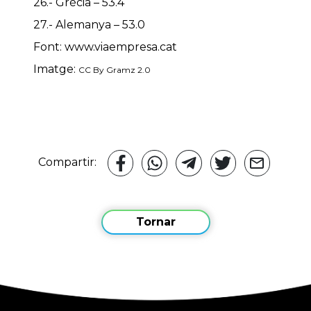
26.- Grècia – 53.4
27.- Alemanya – 53.0
Font: www.viaempresa.cat
Imatge:
CC By Gramz 2.0
Compartir:
Tornar