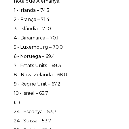
nota que Alemanya.
1.- Irlanda – 74.5
2.- França – 71.4
3.- Islàndia – 71.0
4.- Dinamarca – 70.1
5.- Luxemburg – 70.0
6.- Noruega – 69.4
7.- Estats Units – 68.3
8.- Nova Zelanda – 68.0
9.- Regne Unit – 67.2
10.- Israel – 65.7
(…)
24.- Espanya – 53,7
24.- Suïssa – 53.7