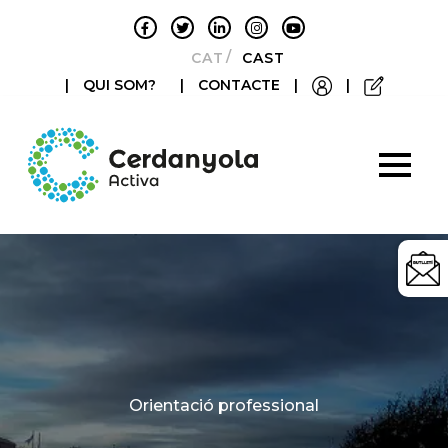
CATALÀ
CASTELLANO
|
QUI SOM?
|
CONTACTE
|
|
Categories
Orientació professional