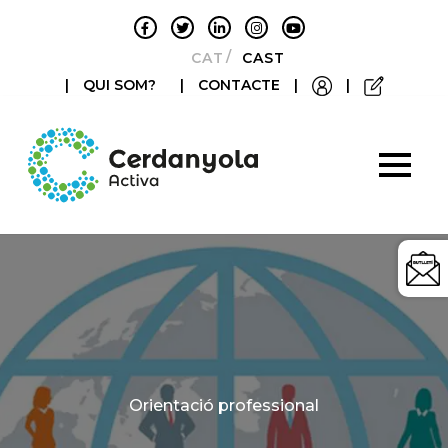
CATALÀ
CASTELLANO
|
QUI SOM?
|
CONTACTE
|
|
Categories
Orientació professional