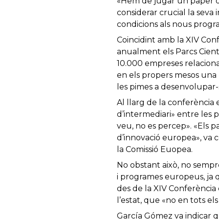
«Hem de jugar un paper di
considerar crucial la seva 
condicions als nous progr
Coincidint amb la XIV Conf
anualment els Parcs Cientí
10.000 empreses relaciona
en els propers mesos una «
les pimes a desenvolupar-
Al llarg de la conferència
d’intermediari» entre les 
veu, no es percep». «Els p
d’innovació europea», va 
la Comissió Euopea.
No obstant això, no sempre
i programes europeus, ja q
des de la XIV Conferència d
l’estat, que «no en tots e
García Gómez va indicar qu