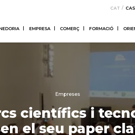
CATALÀ
CA
NEDORIA
EMPRESA
COMERÇ
FORMACIÓ
ORIE
Categories
Empreses
rcs científics i tecn
en el seu paper cla