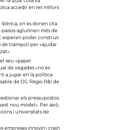
er la qual cosa va
lica accedir en les millors
 Ibèrica, on es donen cita
os països aglutinen més de
TE esperen poder construir
i de trampolí per «ajudar
zat».
 el seu «paper
qual de vegades «no es
t a jugar en la política
nsable de DG Regio R&I de
gestionar els pressupostos
uest nou model». Per això,
ions i universitats de
s empreses innovin i crein