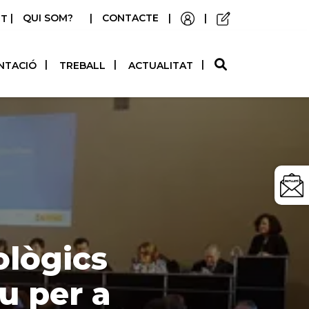
|
QUI SOM?
|
CONTACTE
|
|
STELLANO
NTACIÓ
TREBALL
ACTUALITAT
ològics
u per a