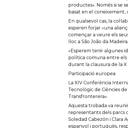
productes». Només si se s
basat en el coneixement, 
En qualsevol cas, la col·la
esperen forjar «una alianç
començar a veure els seus 
lloc a São João da Madeira
«Esperem tenir algunes i
política comuna entre els d
durant la clausura de la X
Participació europea
La XIV Conferència Interna
Tecnològic de Ciències de 
Transfronterera».
Aquesta trobada va reunir
representants dels parcs c
Soledad Cabezón i Clara Ag
espanyol i portuguès, resp