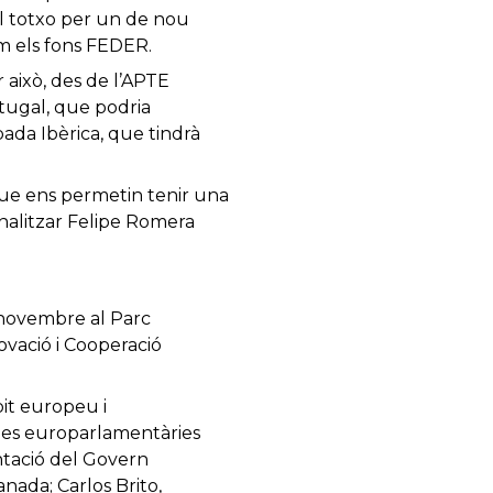
l totxo per un de nou
m els fons FEDER.
r això, des de l’APTE
rtugal, que podria
ada Ibèrica, que tindrà
ue ens permetin tenir una
finalitzar Felipe Romera
e novembre al Parc
ovació i Cooperació
it europeu i
r les europarlamentàries
ntació del Govern
nada; Carlos Brito,