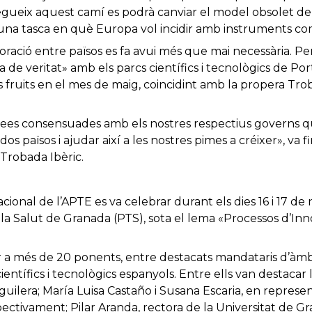
egueix aquest camí es podrà canviar el model obsolet de
una tasca en què Europa vol incidir amb instruments co
boració entre països es fa avui més que mai necessària. Pe
a de veritat» amb els parcs científics i tecnològics de Po
fruits en el mes de maig, coincidint amb la propera Trob
.
dees consensuades amb els nostres respectius governs q
os països i ajudar així a les nostres pimes a créixer», va 
 Trobada Ibèric.
cional de l’APTE es va celebrar durant els dies 16 i 17 d
la Salut de Granada (PTS), sota el lema «Processos d’Inn
 a més de 20 ponents, entre destacats mandataris d’àmb
ientífics i tecnològics espanyols. Entre ells van destaca
uilera; María Luisa Castaño i Susana Escaria, en represe
ectivament; Pilar Aranda, rectora de la Universitat de Gra