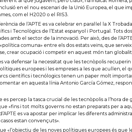
ferent al que jugàvem, però clau», ha indicat Romera, p
inclusió en el nou escenari de la Unió Europea, el que imp
ames, com el H2020 o el RIS3.
erència de l’APTE es va celebrar en paral·lel la X Trobada
fics i Tecnològics de l’Estat espanyol i Portugal. Tots d
des amb el sector de la innovació. Per això, des de l’AP
política comuna» entre els dos estats veïns, que serveix
se, crear ocupació i competir en aquest món tan globalit
 es va defensar la necessitat que les tecnòpolis recuperin
polítiques europees i les empreses a les que acullen, el 
arcs científics i tecnólogics tenen un paper molt importan
comentar en aquesta línia Antonio García Gómez, respo
 es percep la tasca crucial de les tecnòpolis a l’hora de 
ue «fins i tot molts governs no estan preparats per a aq
’APTE es va apostar per implicar les diferents administrac
ls casos estan convençuts».
e «l’objectiu de les noves polítiques europees és que le