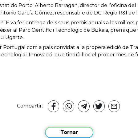
itat do Porto; Alberto Barragán, director de l’oficina d
 Antonio García Gómez, responsable de DG Regio R&I de l
TE va fer entrega dels seus premis anuals a les millors 
ixer al Parc Científic i Tecnològic de Bizkaia, premi que v
eu Ugarte.
ar Portugal com a país convidat a la propera edició de Tr
Tecnologia i Innovació, que tindrà lloc el proper mes de 
Compartir:
Tornar