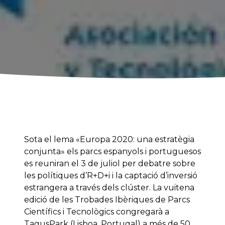
Sota el lema «Europa 2020: una estratègia
conjunta» els parcs espanyols i portuguesos
es reuniran el 3 de juliol per debatre sobre
les polítiques d’R+D+i i la captació d’inversió
estrangera a través dels clúster. La vuitena
edició de les Trobades Ibèriques de Parcs
Científics i Tecnològics congregarà a
TagusPark (Lisboa, Portugal) a més de 50