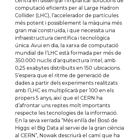
centra en dissenyar i implantar solucions de
computació eficients per al Large Hadron
Collider (LHC), l’accelerador de partícules
més potent i possiblement la màquina més
gran mai construïda, i que necessita una
infraestructura científica i tecnològica
única. Avui en dia, la xarxa de computació
mundial de l’LHC està formada per més de
350.000 nuclis d’arquitectura Intel, amb
0,25 exabytes distribuïts en 150 ubicacions.
S’espera que el ritme de generació de
dades a partir dels experiments realitzats
amb l’LHC es multiplicarà per 100 en els
propers 5 anys, així que el CERN ha
d’afrontar uns reptes molt importants
respecte les tecnologies de la informació.
En la seva xerrada “Més enllà del Bosó de
Higgs: el Big Data al servei de la gran ciència
al CERN”, Nowak descriurà el camí que ha