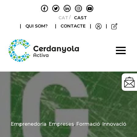
CATALÀ
CASTELLANO
|
QUI SOM?
|
CONTACTE
|
|
Categories
Emprenedoria
,
Empreses
,
Formació
,
Innovació