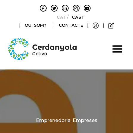
CATALÀ
CASTELLANO
|
QUI SOM?
|
CONTACTE
|
|
Categories
Emprenedoria
,
Empreses