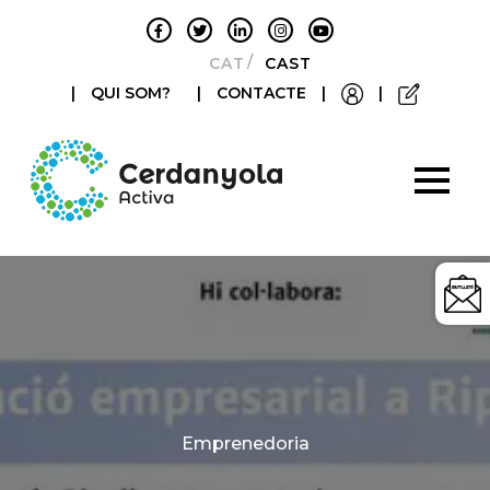
CATALÀ
CASTELLANO
|
QUI SOM?
|
CONTACTE
|
|
Categories
Emprenedoria