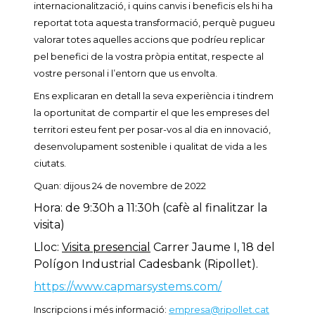
internacionalització, i quins canvis i beneficis els hi ha
reportat tota aquesta transformació, perquè pugueu
valorar totes aquelles accions que podríeu replicar
pel benefici de la vostra pròpia entitat, respecte al
vostre personal i l’entorn que us envolta.
Ens explicaran en detall la seva experiència i tindrem
la oportunitat de compartir el que les empreses del
territori esteu fent per posar-vos al dia en innovació,
desenvolupament sostenible i qualitat de vida a les
ciutats.
Quan: dijous 24 de novembre de 2022
Hora: de 9:30h a 11:30h (cafè al finalitzar la
visita)
Lloc:
Visita presencial
Carrer Jaume I, 18 del
Polígon Industrial Cadesbank (Ripollet).
https://www.capmarsystems.com/
Inscripcions i més informació:
empresa@ripollet.cat