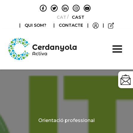
CATALÀ
CASTELLANO
|
QUI SOM?
|
CONTACTE
|
|
Categories
Orientació professional