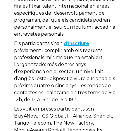
fira és
fitxar
talent
internacional en àrees
específiques del
desenvolupament de
programari
,
pel que els
candidats
podran
personalment
el seu currículum
i
accedir a
entrevistes
personals
.
Els
participants
s’han
d’inscriure
prèviament
i
complir
amb
els
requisits
professionals
mínims
que ha establert
l’organització:
més de tres
anys
d’experiència en el
sector
,
un nivell
alt
d’anglès
i estar
disposat a
viure
a Irlanda els
pròxims quatre
o cinc
anys
.
Les
rondes
de
contactes
es realitzaran en
tres torns
de 9 a
12h
,
de 12 a
15h
i de 15 a
18h
.
Les vuit
empreses
participants són
Buy4Now
,
FCS
Global
,
IT
Alliance
,
Shenick
,
Tango
Telecom
,
The
Now
Factory
,
MobileAware
i
Rockall
Tecnologies
.
Es