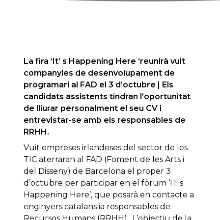
La fira
‘
It’ s
Happening
Here
‘
reunirà
vuit
companyies
de desenvolupament de
programari
al FAD
el 3 d’octubre
|
Els
candidats
assistents
tindran
l’oportunitat
de lliurar
personalment
el seu CV
i
entrevistar-se amb
els responsables
de
RRHH.
Vuit
empreses
irlandeses
del sector de les
TIC
aterraran
al FAD
(Foment de les Arts i
del Dis­seny)
de Barcelona el proper
3
d’octubre per
participar en el fòrum
‘
IT
s
Happening
Here’
,
que posarà en
contacte
a
enginyers
catalans
ia responsables
de
Recursos
Humans
(
RRHH
)
.
L’objectiu de la