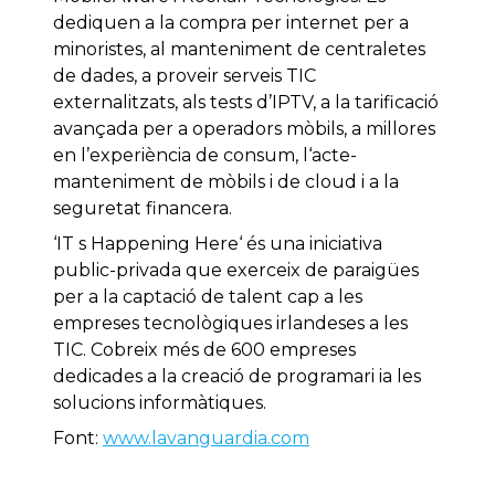
dediquen
a la compra per
internet
per a
minoristes
,
al manteniment
de centraletes
de dades
, a proveir
serveis TIC
externalitzats
,
als tests
d’IPTV
,
a
la tarificació
avançada
per a operadors
mòbils,
a millores
en l’experiència
de consum
,
l
‘acte
-
manteniment
de
mòbils
i
de cloud
i a la
seguretat
financera
.
‘
IT
s
Happening
Here
‘ és una
iniciativa
public-privada que
exerceix
de paraigües
per a la
captació
de talent
cap a les
empreses
tecnològiques
irlandeses
a les
TIC
.
Cobreix
més de
600
empreses
dedicades a la
creació de programari
ia les
solucions
informàtiques
.
Font:
www.lavanguardia.com