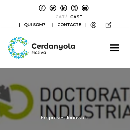
CATALÀ
CASTELLANO
|
QUI SOM?
|
CONTACTE
|
|
Categories
Empreses
,
Innovació