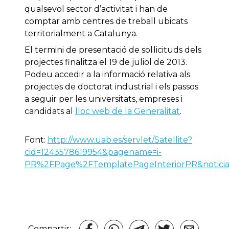
qualsevol sector d’activitat i han de
comptar amb centres de treball ubicats
territorialment a Catalunya.
El termini de presentació de sol·licituds dels
projectes finalitza el 19 de juliol de 2013.
Podeu accedir a la informació relativa als
projectes de doctorat industrial i els passos
a seguir per les universitats, empreses i
candidats al
lloc web de la Generalitat
.
Font:
http://www.uab.es/servlet/Satellite?
cid=1243578619954&pagename=i-
PR%2FPage%2FTemplatePageInteriorPR&noticia
Compartir: