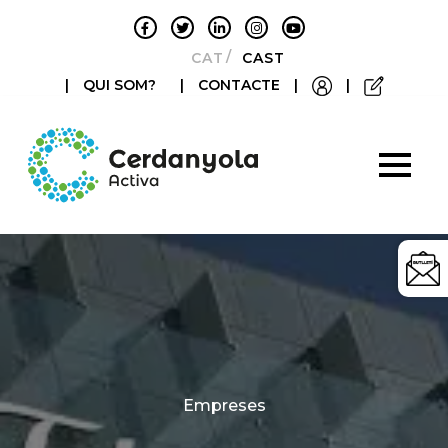
CATALÀ
CASTELLANO
|
QUI SOM?
|
CONTACTE
|
|
Categories
Empreses