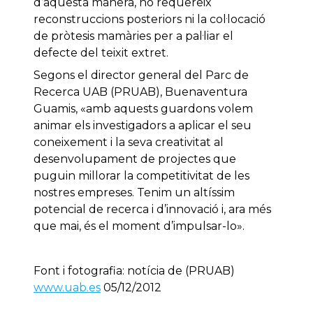
d’aquesta manera, no requereix
reconstruccions posteriors ni la col·locació
de pròtesis mamàries per a pal·liar el
defecte del teixit extret.
Segons el director general del Parc de
Recerca UAB (PRUAB), Buenaventura
Guamis, «amb aquests guardons volem
animar els investigadors a aplicar el seu
coneixement i la seva creativitat al
desenvolupament de projectes que
puguin millorar la competitivitat de les
nostres empreses. Tenim un altíssim
potencial de recerca i d’innovació i, ara més
que mai, és el moment d’impulsar-lo».
Font i fotografia: notícia de (PRUAB)
www.uab.es
05/12/2012