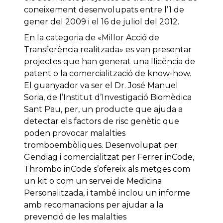
coneixement desenvolupats entre l’1 de
gener del 2009 i el 16 de juliol del 2012.
En la categoria de «Millor Acció de
Transferència realitzada» es van presentar
projectes que han generat una llicència de
patent o la comercialització de know-how.
El guanyador va ser el Dr. José Manuel
Soria, de l’Institut d’Investigació Biomèdica
Sant Pau, per, un producte que ajuda a
detectar els factors de risc genètic que
poden provocar malalties
tromboembòliques. Desenvolupat per
Gendiag i comercialitzat per Ferrer inCode,
Thrombo inCode s’ofereix als metges com
un kit o com un servei de Medicina
Personalitzada, i també inclou un informe
amb recomanacions per ajudar a la
prevenció de les malalties