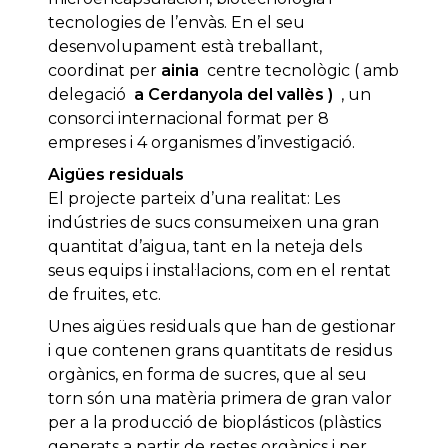
tecnologies de l’envàs. En el seu
desenvolupament està treballant,
coordinat per
ainia
centre tecnològic ( amb
delegació
a Cerdanyola del vallès )
, un
consorci internacional format per 8
empreses i 4 organismes d’investigació.
Aigües residuals
El projecte parteix d’una realitat: Les
indústries de sucs consumeixen una gran
quantitat d’aigua, tant en la neteja dels
seus equips i instal·lacions, com en el rentat
de fruites, etc.
Unes aigües residuals que han de gestionar
i que contenen grans quantitats de residus
orgànics, en forma de sucres, que al seu
torn són una matèria primera de gran valor
per a la producció de bioplásticos (plàstics
generats a partir de restes orgànics i per