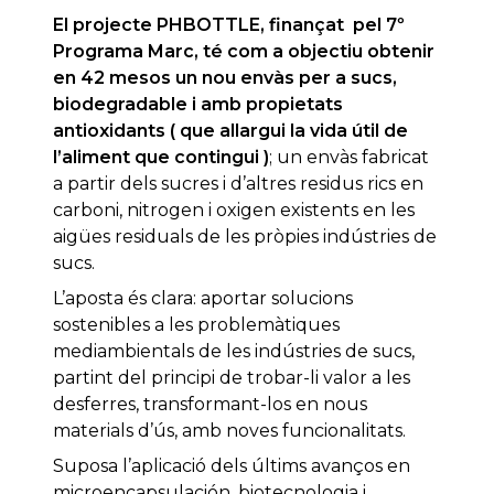
El projecte PHBOTTLE, finançat pel 7º
Programa Marc, té com a objectiu obtenir
en 42 mesos un nou envàs per a sucs,
biodegradable i amb propietats
antioxidants ( que allargui la vida útil de
l’aliment que contingui )
; un envàs fabricat
a partir dels sucres i d’altres residus rics en
carboni, nitrogen i oxigen existents en les
aigües residuals de les pròpies indústries de
sucs.
L’aposta és clara: aportar solucions
sostenibles a les problemàtiques
mediambientals de les indústries de sucs,
partint del principi de trobar-li valor a les
desferres, transformant-los en nous
materials d’ús, amb noves funcionalitats.
Suposa l’aplicació dels últims avanços en
microencapsulación, biotecnologia i