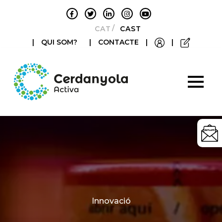
CATALÀ
CASTELLANO
|
QUI SOM?
|
CONTACTE
|
|
Categories
Innovació