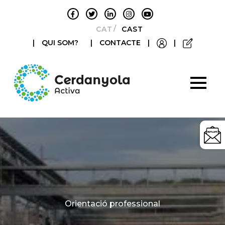
CATALÀ
CASTELLANO
|
QUI SOM?
|
CONTACTE
|
|
Categories
Orientació professional