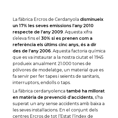
La fàbrica Ercros de Cerdanyola
disminueix
un 17% les seves emissions l’any 2010
respecte de l’any 2009
. Aquesta xifra
s’eleva fins el
30% si es prenen com a
referència els últims cinc anys, és a dir
des de l’any 2006
. Aquesta factoria química
que es va instaurar a la nostra ciutat el 1945
produeix anualment 21.000 tones de
pólvores de modelatge, un material que es
fa servir per fer tapes i seients de sanitaris,
interruptors, endolls o taps.
La fàbrica cerdanyolenca
també ha millorat
en matèria de prevenció d’accidents
, s’ha
superat un any sense accidents amb baixa a
les seves instal·lacions. En el conjunt dels
centres Ercros de tot l’Estat l’índex de