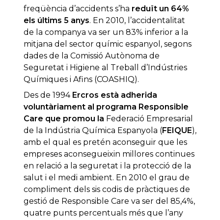
freqüència d’accidents s’ha
reduït un 64%
els últims 5 anys
. En 2010, l’accidentalitat
de la companya va ser un 83% inferior a la
mitjana del sector químic espanyol, segons
dades de la Comissió Autònoma de
Seguretat i Higiene al Treball d’Indústries
Químiques i Afins (COASHIQ).
Des de 1994
Ercros està adherida
voluntàriament al programa Responsible
Care que promou la
Federació Empresarial
de la Indústria Química Espanyola (
FEIQUE
),
amb el qual es pretén aconseguir que les
empreses aconsegueixin millores continues
en relació a la seguretat i la protecció de la
salut i el medi ambient. En 2010 el grau de
compliment dels sis codis de pràctiques de
gestió de Responsible Care va ser del 85,4%,
quatre punts percentuals més que l’any