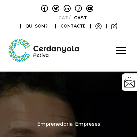
CATALÀ
CASTELLANO
|
QUI SOM?
|
CONTACTE
|
|
Categories
Emprenedoria
,
Empreses