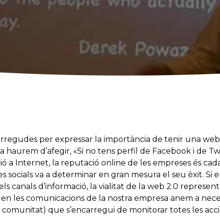
rregudes per expressar la importància de tenir una web e
ra haurem d’afegir, «Si no tens perfil de Facebook i de Tw
ó a Internet, la reputació online de les empreses és cada
s socials va a determinar en gran mesura el seu èxit. Si en
 i els canals d’informació, la vialitat de la web 2.0 represe
a en les comunicacions de la nostra empresa anem a nec
comunitat) que s’encarregui de monitorar totes les acc