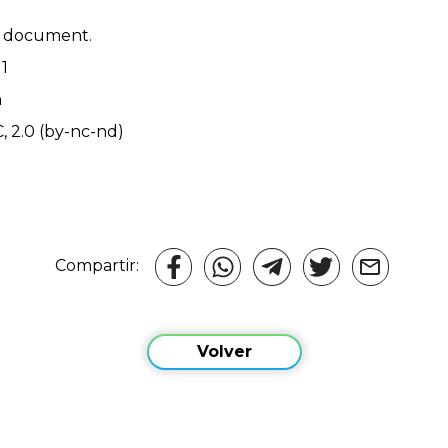
l document.
11
m
C, 2.0 (by-nc-nd)
Compartir:
Volver