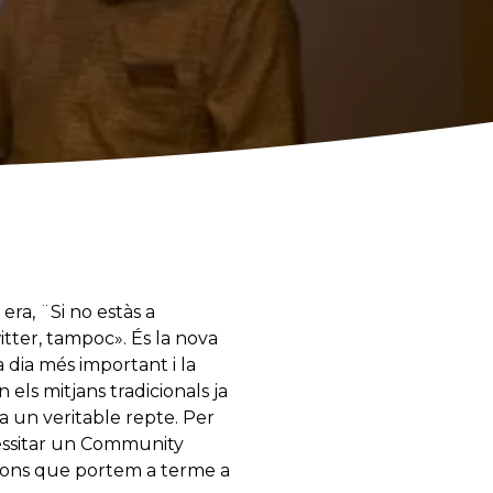
ra, ¨Si no estàs a
itter, tampoc». És la nova
 dia més important i la
 els mitjans tradicionals ja
nta un veritable repte. Per
essitar un Community
ions que portem a terme a