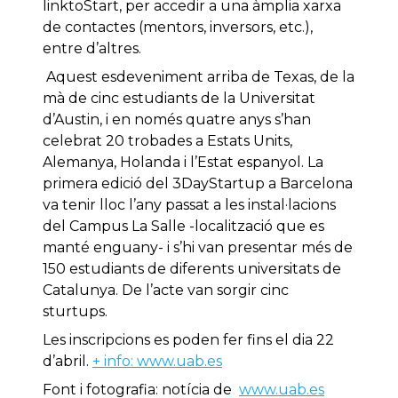
linktoStart, per accedir a una àmplia xarxa
de contactes (mentors, inversors, etc.),
entre d’altres.
Aquest esdeveniment arriba de Texas, de la
mà de cinc estudiants de la Universitat
d’Austin, i en només quatre anys s’han
celebrat 20 trobades a Estats Units,
Alemanya, Holanda i l’Estat espanyol. La
primera edició del 3DayStartup a Barcelona
va tenir lloc l’any passat a les instal·lacions
del Campus La Salle -localització que es
manté enguany- i s’hi van presentar més de
150 estudiants de diferents universitats de
Catalunya. De l’acte van sorgir cinc
sturtups.
Les inscripcions es poden fer fins el dia 22
d’abril.
+ info: www.uab.es
Font i fotografia: notícia de
www.uab.es