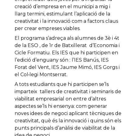
creació d’empresa en el municipi a mig i
llarg termini, estimulant l’aplicació de la
creativitat i la innovació com a factors claus
per crear empreses viables.
El programa s’adreça als alumnes de 3è i 4t
de la ESO , de 1r de Batxillerat d’Economia i
Cicle Formatiu. Els IES que hi participen en
l’edició d’enguany són : l’IES Banús, IES
Forat del Vent, IES Jaume Mimó, IES Gorgs i
el Col•legi Montserrat.
A tots estudiants que hi participen se’ls
imparteix tallers de creativitat i seminaris de
viabilitat empresarial on entre d’altres
aspectes se’ls hi ensenya: com generar
noves idees de negoci aplicant tècniques de
creativitat, què és la innovació i quins són els
punts principals d’anàlisi de viabilitat de la
idea de negoci.