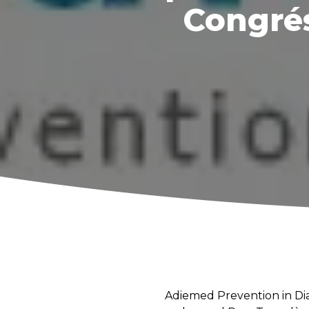
Congrés
Adiemed Prevention in Dia