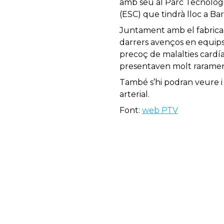
amb seu al Parc Tecnològi
(ESC) que tindrà lloc a Ba
Juntament amb el fabrican
darrers avenços en equips
precoç de malalties cardíaq
presentaven molt rarame
També s’hi podran veure i 
arterial.
Font:
web PTV