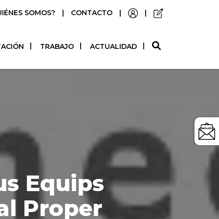
UIÉNES SOMOS?
|
CONTACTO
|
|
O
TACIÓN
TRABAJO
ACTUALIDAD
us Equips
al Proper