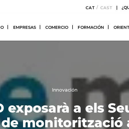
|
¿Q
CATALÀ
CASTELLAN
TO
EMPRESAS
COMERCIO
FORMACIÓN
ORIEN
Categories
Innovación
exposarà a els Se
s de monitorització 