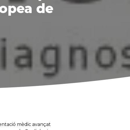
ropea de
mentació mèdic avançat