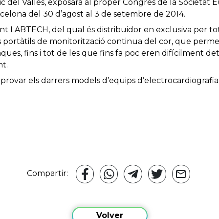
c del Vallès, exposarà al proper Congrés de la Societat 
rcelona del 30 d’agost al 3 de setembre de 2014.
t LABTECH, del qual és distribuidor en exclusiva per to
 portàtils de monitorització continua del cor, que per
ues, fins i tot de les que fins fa poc eren difícilment de
nt.
provar els darrers models d’equips d’electrocardiografia, 
Compartir:
Volver