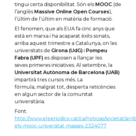
tingui certa disponibilitat. Són els
MOOC
(de
l’anglès
Massive Online Open Courses
),
l’últim de l’últim en matèria de formació.
El fenomen, que als EUA fa cinc anys que
està en marxa i ha acaparat èxits sonats,
arriba aquest trimestre a Catalunya, on les
universitats de
Girona (UdG)
i
Pompeu
Fabra (UPF)
es disposen a llançar les
seves primeres iniciatives. Al setembre, la
Universitat Autònoma de Barcelona (UAB)
impartirà tres cursos més. La
fórmula, malgrat tot, desperta reticències
en algun sector de la comunitat
universitària.
Font:
http://www.elperiodico.cat/ca/noticias/societat/arri
els-mooc-universitat-masses-2324077