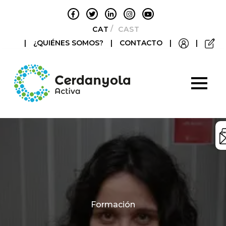
CATALÀ
CASTELLANO
|
¿QUIÉNES SOMOS?
|
CONTACTO
|
|
Categories
Formación