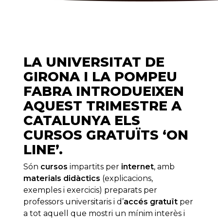
LA UNIVERSITAT DE
GIRONA I LA POMPEU
FABRA INTRODUEIXEN
AQUEST TRIMESTRE A
CATALUNYA ELS
CURSOS GRATUÏTS ‘ON
LINE’.
Són
cursos
impartits per
internet
, amb
materials didàctics
(explicacions,
exemples i exercicis) preparats per
professors universitaris i d’
accés gratuït
per
a tot aquell que mostri un mínim interès i