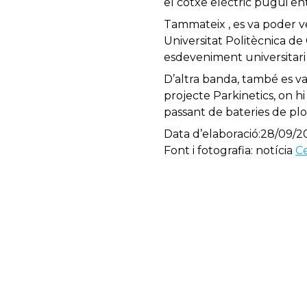
el cotxe elèctric pugui en
Tammateix , es va poder ve
Universitat Politècnica d
esdeveniment universitari 
D’altra banda, també es v
projecte Parkinetics, on hi
passant de bateries de plom 
Data d’elaboració:28/09/2
Font i fotografia: notícia
Ce