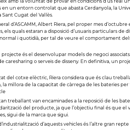
ix amb la voluntat de provar en condicions d’ús real un
us en un entorn controlat que abasta Cerdanyola, la Univ
a Sant Cugat del Vallès.
eral d’ASCAMM, Albert Riera, pel proper mes d’octubre e
s, els quals estaran a disposició d’usuaris particulars de
 normal i quotidià, per tal de veure el comportament del
 projecte és el desenvolupar models de negoci associats 
de caresharing o serveis de disseny. En definitiva, un pro
zat del cotxe elèctric, Riera considera que és clau trebal
la millora de la capacitat de càrrega de les bateries per
cle
tan treballant van encaminades a la reposició de les bate
arització del producte, ja que l’objectiu final és que el
, sigui de la marca que sigui.
’industrialització d’aquests vehicles és l’altre gran rept