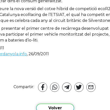
trar dins el consum generalitzat.
ure la nova versió del cotxe híbrid de competició ecoR2
e Catalunya ecoRacing de l’ETSIAT, el qual ha competit e
que es celebra cada any al circuit britànic de Silverstone
a presentar el primer centre de recàrrega desenvolupat 
 va participar el primer vehicle monitoritzat del projecte,
a bateries d’io-liti.
011
rdanyola info
, 26/09/2011
Compartir:
Volver