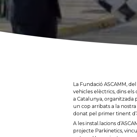
La Fundació ASCAMM, del P
vehicles elèctrics, dins el
a Catalunya, organitzada p
un cop arribats a la nostra 
donat pel primer tinent d’a
A les instal.lacions d’ASC
projecte Parkinetics, vinc