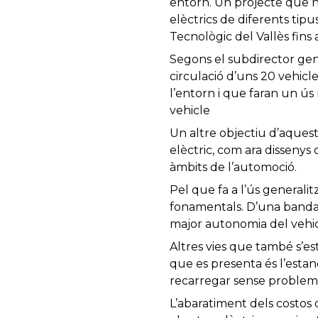
entorn. Un projecte que ne
elèctrics de diferents tip
Tecnològic del Vallès fins 
Segons el subdirector gen
circulació d’uns 20 vehicle
l’entorn i que faran un ús
vehicle
Un altre objectiu d’aquest
elèctric, com ara dissenys 
àmbits de l’automoció.
Pel que fa a l’ús generalit
fonamentals. D’una banda, 
major autonomia del vehi
Altres vies que també s’es
que es presenta és l’estand
recarregar sense problemes
L’abaratiment dels costos d