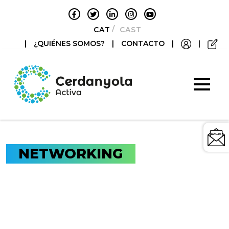
CATALÀ
CASTELLANO
|
¿QUIÉNES SOMOS?
|
CONTACTO
|
|
NETWORKING