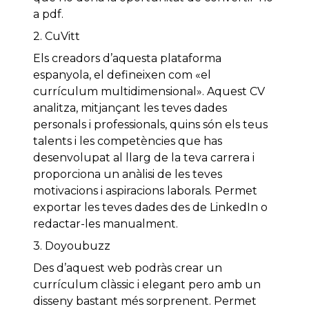
a pdf.
2. CuVitt
Els creadors d’aquesta plataforma
espanyola, el defineixen com «el
currículum multidimensional». Aquest CV
analitza, mitjançant les teves dades
personals i professionals, quins són els teus
talents i les competències que has
desenvolupat al llarg de la teva carrera i
proporciona un anàlisi de les teves
motivacions i aspiracions laborals. Permet
exportar les teves dades des de LinkedIn o
redactar-les manualment.
3. Doyoubuzz
Des d’aquest web podràs crear un
currículum clàssic i elegant pero amb un
disseny bastant més sorprenent. Permet