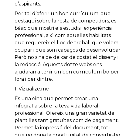
d’aspirants.
Per tal d’oferir un bon currículum, que
destaqui sobre la resta de competidors, es
bàsic que mostri els estudis i experiència
professional, aixì com aquelles habilitats
que requereix el lloc de treball que volem
ocupar i que som capaços de desenvolupar.
Però no s’ha de deixar de costat el disseny i
la redacció. Aquests dotze webs ens
ajudaran a tenir un bon currículum bo per
fora i per dintre.
1. Vizualize.me
És una eina que permet crear una
infografia sobre la teva vida laboral i
professional. Ofereix una gran varietat de
plantilles tant gratuïtes com de pagament.
Permet la impressió del document, tot i
que no dóna la oportunitat de convertir-ho