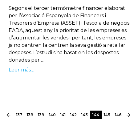
Segons el tercer termòmetre financer elaborat
per l’Associació Espanyola de Financers i
Tresorers d’Empresa (ASSET) i l’escola de negocis
EADA, aquest any la prioritat de les empreses es
d’augmentar les vendes i per tant, les empreses
ja no centren la centren la seva gestió a retallar
despeses. L’estudi s’ha basat en les despostes
donades per …
Leer más…
(current)
137
138
139
140
141
142
143
144
145
146