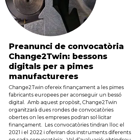
Preanunci de convocatòria
Change2Twin: bessons
digitals per a pimes
manufactureres
Change2Twin ofereix finançament a les pimes
fabricants europees per aconseguir un bessó
digital. Amb aquest propòsit, Change2Twin
organitzarà dues rondes de convocatòries
obertes on les empreses podran sol·licitar
finançament. Les convocatòries tindran lloc el
2021 i el 2022 i oferiran dos instruments diferents
en cada convocatòria: Val d’avaluació: obtindreu