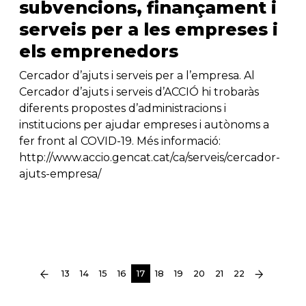
subvencions, finançament i
serveis per a les empreses i
els emprenedors
Cercador d’ajuts i serveis per a l’empresa. Al
Cercador d’ajuts i serveis d’ACCIÓ hi trobaràs
diferents propostes d’administracions i
institucions per ajudar empreses i autònoms a
fer front al COVID-19. Més informació:
http://www.accio.gencat.cat/ca/serveis/cercador-
ajuts-empresa/
(current)
13
14
15
16
17
18
19
20
21
22