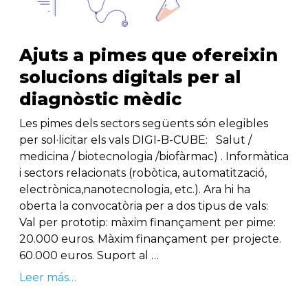
Ajuts a pimes que ofereixin
solucions digitals per al
diagnòstic mèdic
Les pimes dels sectors següents són elegibles
per sol·licitar els vals DIGI-B-CUBE: Salut /
medicina / biotecnologia /biofàrmac) . Informàtica
i sectors relacionats (robòtica, automatització,
electrònica,nanotecnologia, etc.). Ara hi ha
oberta la convocatòria per a dos tipus de vals:
Val per prototip: màxim finançament per pime:
20.000 euros. Màxim finançament per projecte.
60.000 euros. Suport al …
Leer más…